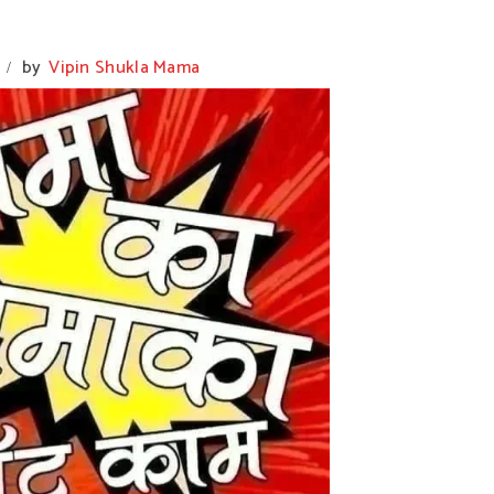
by
Vipin Shukla Mama
/