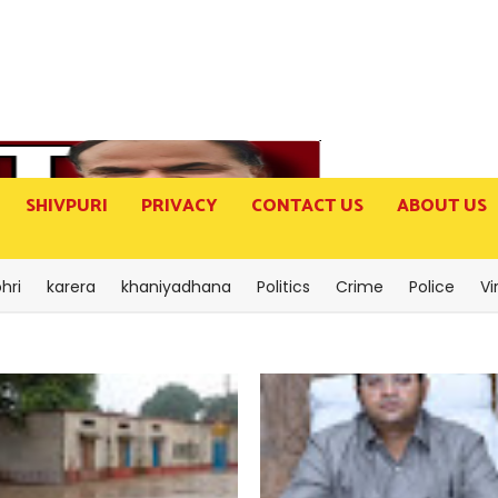
SHIVPURI
PRIVACY
CONTACT US
ABOUT US
hri
karera
khaniyadhana
Politics
Crime
Police
Vi