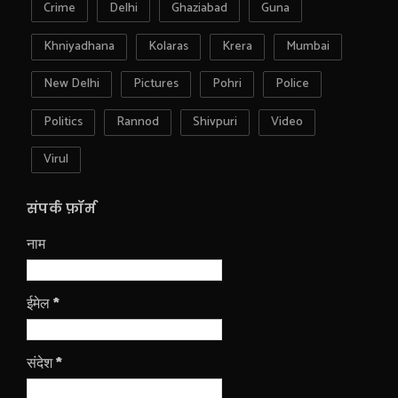
Crime
Delhi
Ghaziabad
Guna
Khniyadhana
Kolaras
Krera
Mumbai
New Delhi
Pictures
Pohri
Police
Politics
Rannod
Shivpuri
Video
Virul
संपर्क फ़ॉर्म
नाम
ईमेल
*
संदेश
*