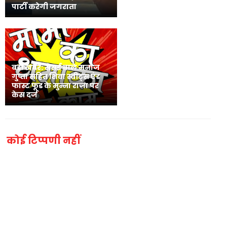
पार्टी करेगी जगराता
बड़ी खबर: सेसई वाले मनोज
गुप्ता सहित शिवा स्वीट्स एंड
फास्ट फूड के मुन्ना राजा पर
केस दर्ज
कोई टिप्पणी नहीं