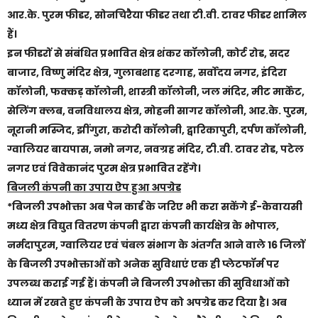
आर.के. पुरम फीडर, सोनचिरैया फीडर तथा टी.वी. टावर फीडर शामिल
हैं।
इन फीडरों से संबंधित प्रभावित क्षेत्र शंकर कॉलोनी, कोर्ट रोड, सदर
बाजार, विष्णु मंदिर क्षेत्र, गुलाबशाह दरगाह, सर्वोदय नगर, इंदिरा
कॉलोनी, फक्कड़ कॉलोनी, शास्त्री कॉलोनी, जल मंदिर, मीट मार्केट,
सेलिंग क्लब, वनविधालय क्षेत्र, मोहनी सागर कॉलोनी, आर.के. पुरम,
नूरानी मस्जिद, झींगुरा, करोदी कॉलोनी, द्वारिकापुरी, दर्पण कॉलोनी,
ग्वालियर बायपास, नमो नगर, नवग्रह मंदिर, टी.वी. टावर रोड, पटेल
नगर एवं विवेकानंद पुरम क्षेत्र प्रभावित रहेंगे।
बिजली कंपनी का उपाय ऐप हुआ अपग्रेड
*बिजली उपभोक्ता अब पेन कार्ड के जरिए भी करा सकेंगे ई-केवायसी
मध्य क्षेत्र विद्युत वितरण कंपनी द्वारा कंपनी कार्यक्षेत्र के भोपाल,
नर्मदापुरम, ग्वालियर एवं चंबल संभाग के अंतर्गत आने वाले 16 जिलों
के बिजली उपभोक्ताओं को अनेक सुविधाएं एक ही प्लेटफॉर्म पर
उपलब्ध कराई गई हैं। कंपनी ने बिजली उपभोक्ता की सुविधाओं को
ध्यान में रखते हुए कंपनी के उपाय ऐप को अपग्रेड कर दिया है। अब