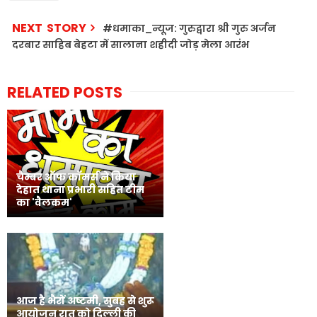
NEXT STORY
#धमाका_न्यूज: गुरुद्वारा श्री गुरु अर्जन
दरबार साहिब बेहटा में सालाना शहीदी जोड़ मेला आरंभ
RELATED POSTS
चैम्बर ऑफ कॉमर्स ने किया
देहात थाना प्रभारी सहित टीम
का 'वैलकम'
आज है भैरों अष्टमी, सुबह से शुरू
आयोजन रात को दिल्ली की