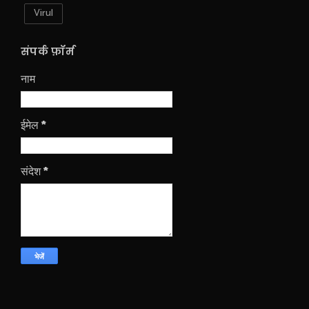
Virul
संपर्क फ़ॉर्म
नाम
ईमेल
*
संदेश
*