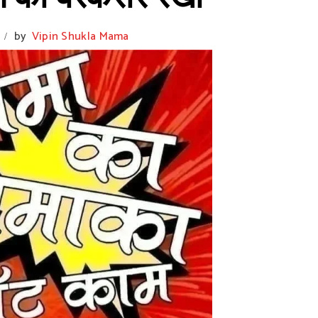
by
Vipin Shukla Mama
/