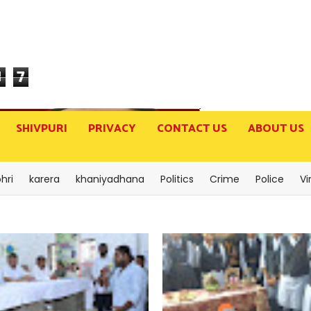
1
7
SHIVPURI
PRIVACY
CONTACT US
ABOUT US
hri
karera
khaniyadhana
Politics
Crime
Police
Vi