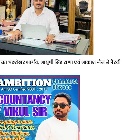
ा चंद्रशेखर भार्गव, आयुषी सिंह राणा एवं आकाश जैन ने पैरवी