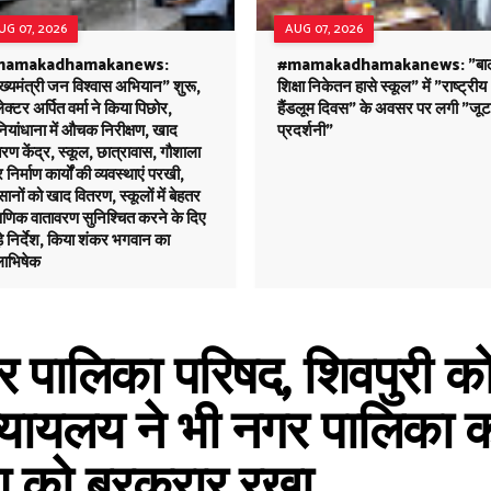
UG 07, 2026
AUG 07, 2026
mamakadhamakanews:
#mamakadhamakanews: "बा
ख्यमंत्री जन विश्वास अभियान" शुरू,
शिक्षा निकेतन हासे स्कूल" में "राष्ट्रीय
क्टर अर्पित वर्मा ने किया पिछोर,
हैंडलूम दिवस" के अवसर पर लगी "जूट
यांधाना में औचक निरीक्षण, खाद
प्रदर्शनी"
रण केंद्र, स्कूल, छात्रावास, गौशाला
निर्माण कार्यों की व्यवस्थाएं परखी,
ानों को खाद वितरण, स्कूलों में बेहतर
्षणिक वातावरण सुनिश्चित करने के दिए
े निर्देश, किया शंकर भगवान का
ाभिषेक
 पालिका परिषद, शिवपुरी को 
्यायलय ने भी नगर पालिका क
ेश को बरकरार रखा