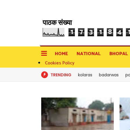
पाठक संख्या
1
7
3
1
8
4
HOME
NATIONAL
BHOPAL
Cookies Policy
TRENDING
kolaras
badarwas
po