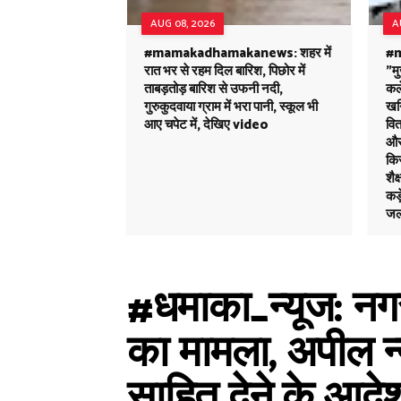
AUG 08, 2026
A
#mamakadhamakanews: शहर में
#
रात भर से रहम दिल बारिश, पिछोर में
"मु
ताबड़तोड़ बारिश से उफनी नदी,
कले
गुरुकुदवाया ग्राम में भरा पानी, स्कूल भी
खनि
आए चपेट में, देखिए video
वित
और 
किस
शैक
कड़
जल
#धमाका_न्यूज: नगर
का मामला, अपील न
साहित देने के आद