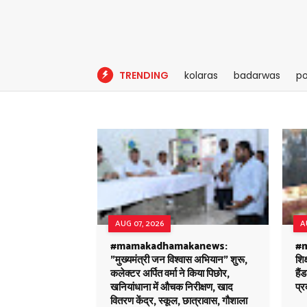
TRENDING
kolaras
badarwas
po
AUG 07, 2026
A
#mamakadhamakanews:
#m
"मुख्यमंत्री जन विश्वास अभियान" शुरू,
शिक
कलेक्टर अर्पित वर्मा ने किया पिछोर,
है
खनियांधाना में औचक निरीक्षण, खाद
प्र
वितरण केंद्र, स्कूल, छात्रावास, गौशाला