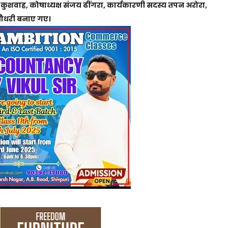
ेश कुशवाह, कोषाध्यक्ष संजय ढींगरा, कार्यकारणी सदस्य तपन अरोरा,
र चौधरी बनाए गए।