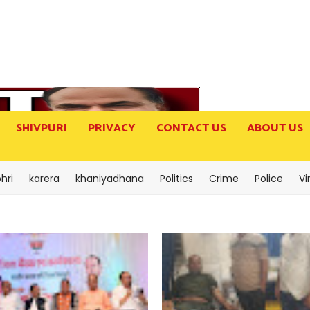
SHIVPURI
PRIVACY
CONTACT US
ABOUT US
hri
karera
khaniyadhana
Politics
Crime
Police
Vi