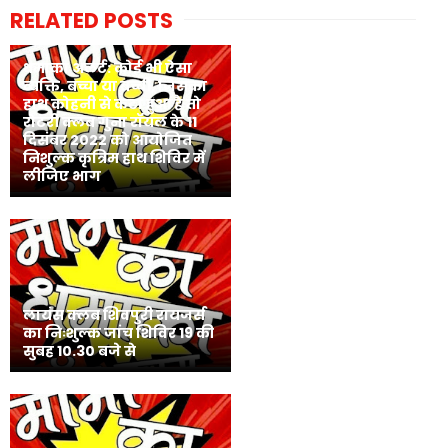
RELATED POSTS
धमाका अलर्ट: कोई भी ऐसा
व्यक्ति, बच्चा या बच्ची, जिसका
हाथ कोहनी से कटा हुआ है तो
रोटरी क्लब गुना रॉयल के 11
दिसंबर 2022 को आयोजित
निशुल्क कृत्रिम हाथ शिविर में
लीजिए भाग
लायंस क्लब शिवपुरी रायजर्स
का निःशुल्क जांच शिविर 19 की
सुबह 10.30 बजे से