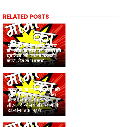
RELATED POSTS
'आर्केस्ट्रा में डांसर और सिंगर'
की 'जॉब' के नाम पर 'एमपी की
युवतियों' की 'मानव तस्करी'
करते 'गैंग के 11 पकड़े'
'महाराज' के 'गढ़' में 'राजा' की
'एंट्री', 'दिलों' को 'जीतने' का
'इरादा' लेकर निकले 'पूर्व
सीएम दिग्विजयसिंह' लोगों की
'दहलीज' तक 'पहुंचे'