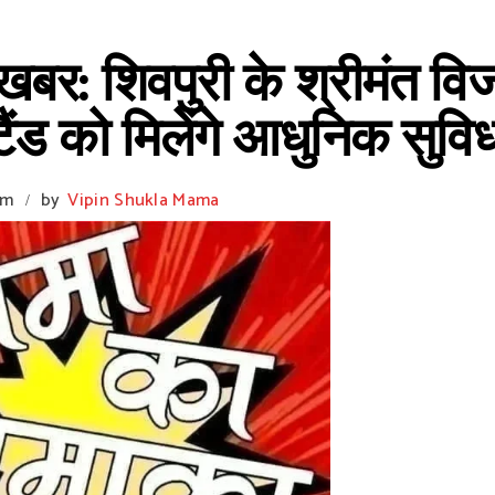
र: शिवपुरी के श्रीमंत विज
टैंड को मिलेंगे आधुनिक सुव
am
by
Vipin Shukla Mama
/