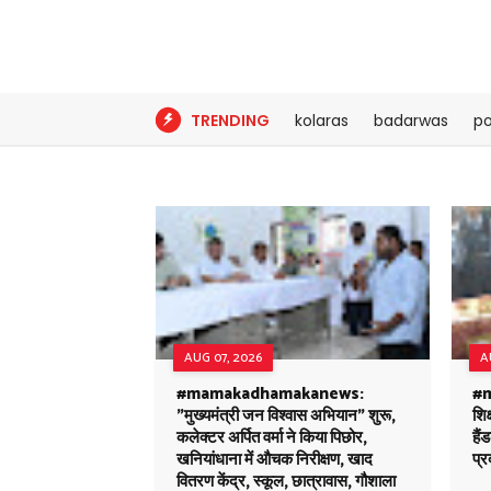
TRENDING
kolaras
badarwas
po
AUG 07, 2026
A
#mamakadhamakanews:
#m
"मुख्यमंत्री जन विश्वास अभियान" शुरू,
शिक
कलेक्टर अर्पित वर्मा ने किया पिछोर,
है
खनियांधाना में औचक निरीक्षण, खाद
प्र
वितरण केंद्र, स्कूल, छात्रावास, गौशाला