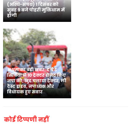
(अस्थि-संचय) 1 दिसंबर को
सुबह 9 बजे पोहरी मुक्तिधाम में
होगी
#धमाका बड़ी खबर: द ग्रेट
सिंधिया ने 10 ट्रेक्टर डोनेट किए
नपा को, खुद चलाया ट्रेक्टर, ली
टेस्ट ड्राइव, नपाध्यक्ष और
विधायक हुए सवार
कोई टिप्पणी नहीं