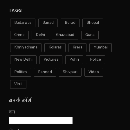
TAGS
Badarwas
Bairad
Berad
Bhopal
Crime
Delhi
Ghaziabad
Guna
Khniyadhana
Kolaras
Krera
Mumbai
New Delhi
Pictures
Pohri
Police
Politics
Rannod
Shivpuri
Video
Virul
संपर्क फ़ॉर्म
नाम