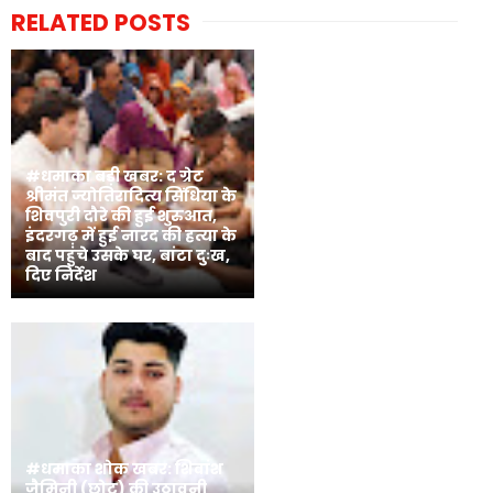
RELATED POSTS
#धमाका बड़ी खबर: द ग्रेट
श्रीमंत ज्योतिरादित्य सिंधिया के
शिवपुरी दौरे की हुई शुरुआत,
इंदरगढ़ में हुई नारद की हत्या के
बाद पहुंचे उसके घर, बांटा दुःख,
दिए निर्देश
#धमाका शोक खबर: शिवांश
जैमिनी (छोटू) की उठावनी