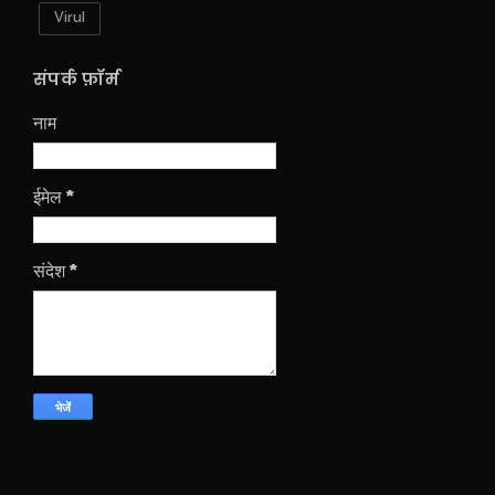
Virul
संपर्क फ़ॉर्म
नाम
ईमेल
*
संदेश
*