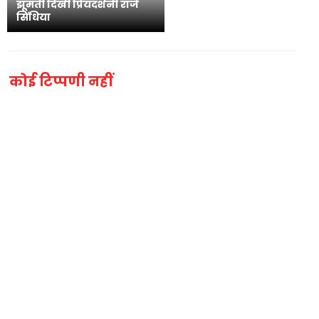
झूमती दिखीं प्रियदर्शनी राजे
सिंधिया
कोई टिप्पणी नहीं