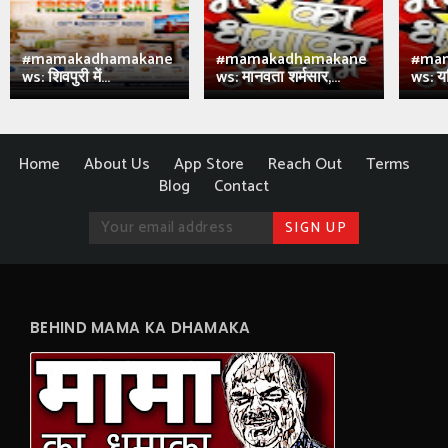
#mamakadhamakane
#mamakadhamakane
#ma
ws: शिवपुरी में...
ws: मानवता शर्मसार,...
ws: य
Home
About Us
App Store
Reach Out
Terms
Blog
Contact
BEHIND MAMA KA DHAMAKA