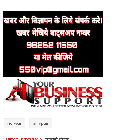
narwar
shivpuri
NEXT STORY