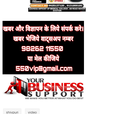
shivpuri
video