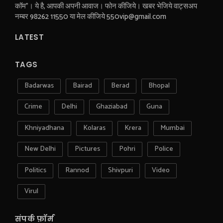
कॉम"। ये है, आपकी अपनी आवाज। फोन कीजिये। खबर भेजिये वाट्सअप
नम्बर 98262 11550 या मेल कीजिये 550vip@gmail.com
LATEST
TAGS
Badarwas
Bairad
Berad
Bhopal
Crime
Delhi
Ghaziabad
Guna
Khniyadhana
Kolaras
Krera
Mumbai
New Delhi
Pictures
Pohri
Police
Politics
Rannod
Shivpuri
Video
Virul
संपर्क फ़ॉर्म