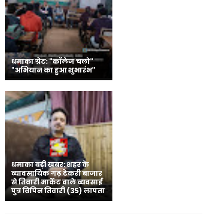
धमाका ग्रेट: "कॉलेज चलो"
"अभियान का हुआ शुभारंभ"
धमाका बड़ी खबर: शहर के
व्यावसायिक गढ़ टेकरी बाजार
से तिवारी मार्केट वाले व्यवसाई
पुत्र विपिन तिवारी (35) लापता