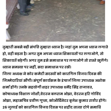
तुम्हारी सबसे बड़ी संपत्ति तुम्हारा ध्यान है। जहां तुम अपना ध्यान लगाते
हो, वही बढ़ता है। अगर तुम अपना ध्यान शिकायतों पर लगाओगे, तो
शिकायतें बढ़ेगी। अगर तुम इसे समाधान पर लगाओगे तो रास्ते खुलेंगे।
ध्यान समस्या पर नहीं, सदा समाधान पर रखें।
जिला अध्यक्ष ने कोर कमेटी सदस्यों को कारगिल विजय दिवस की
जिम्मेदारियां सौंपी। संपूर्ण कार्यक्रम के इंचार्ज जिला उपाध्यक्ष अशोक
शर्मा होंगे। उनके सहयोगी शहर उपाध्यक्ष धर्मेंद्र सिंह राजावत,
कोषाध्यक्ष विशाल जोशी,वेटरन बलराम ओझा, वेटरन हरि गोविंद
ओझा, महासचिव प्रवीण गुप्ता, कोऑर्डिनेटर बृजेश कुमार राठौर होंगे।
26 जुलाई को कारगिल विजय दिवस पर शहीद तात्या टोपे समाधि