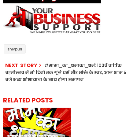
shivpuri
NEXT STORY
#मामा_का_धमाका_धर्म: 103वें वार्षिक
ब्रह्मोत्सव में नौ दिनों तक गूंजे धर्म और भक्ति के स्वर, आज शाम 5
बजे भव्य शोभायात्रा के साथ होगा समापन
RELATED POSTS
शराब के नशे में धुत 2 युवक