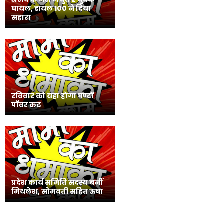
घायल, डायल 100 ने दिया
सहारा
रविवार को यहां होगा घण्टों
पॉवर कट
प्रदेश कार्य समिति सदस्य बनीं
मिथलेश, सोमवती सहित ऊषा