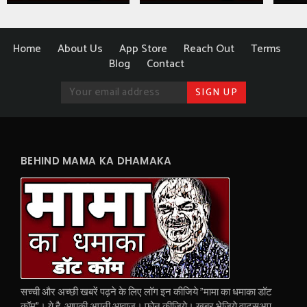
Home
About Us
App Store
Reach Out
Terms
Blog
Contact
BEHIND MAMA KA DHAMAKA
सच्ची और अच्छी खबरें पढ़ने के लिए लॉग इन कीजिये "मामा का धमाका डॉट
कॉम"। ये है, आपकी अपनी आवाज। फोन कीजिये। खबर भेजिये वाट्सअप