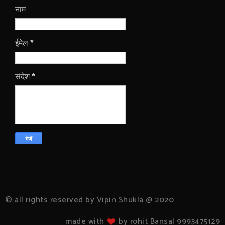
नाम
ईमेल
*
संदेश
*
© all rights reserved by Vipin Shukla @ 2020
made with
by rohit Bansal 9993475129