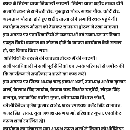
स्थल से तिरंगा यात्रा निकाली जाएगी। तिरंगा यात्रा शहीद तात्या टोपे
समाधि स्थल से राजेश्वरी रोड, गुरुद्वारा चौक, माधव चौक, कोर्ट रोड,
अस्पताल चौराहा होते हुए शहीद तात्या टोपे समाधि स्थल पहुंचेगी।
कार्यक्रम स्थल मौसम को देखकर ग्राउंड या होटल में रखा जाएगा।
इस अवसर पर पदाधिकारियों ने समस्याओं एवं समाधान पर विचार
प्रस्तुत किये। बरसात का मौसम होने के कारण कार्यक्रम कैसे सफल
हो, यह विचार किया गया।
अतिथियों के ठहरने की व्यवस्था होटल में की जाएगी।
सभी पदाधिकारी ने सभी पूर्व सैनिकों एवं उनके परिवारों से अपील की
कि कार्यक्रम में सपरिवार पधारने का कष्ट करें।
इस अवसर पर जिला अध्यक्ष चन्द्र प्रकाश शर्मा, उपाध्यक्ष अशोक कुमार
शर्मा, कैलाश सिंह जादौन, कैप्टन चन्द्र किशोर चतुर्वेदी, मोहन सिंह
राजपूत, महासचिव प्रवीण गुप्ता, कोषाध्यक्ष विशाल जोशी,
कोऑर्डिनेटर बृजेश कुमार राठौर, शहर उपाध्यक्ष धर्मेंद्र सिंह राजावत,
अमर सिंह रावत, युवा अध्यक्ष तरुण शर्मा, हरिशंकर गुप्ता, एडवोकेट
वरुण शर्मा उपस्थित रहे।
कार्यक्रम का संचालन युवा अध्यक्ष तरुण शर्मा ने किया। कोऑर्डिनेटर