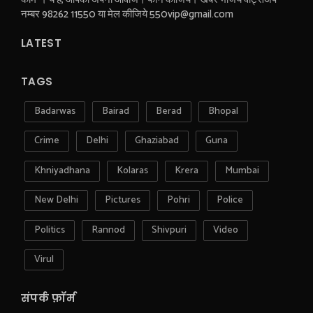
नम्बर 98262 11550 या मेल कीजिये 550vip@gmail.com
LATEST
TAGS
Badarwas
Bairad
Berad
Bhopal
Crime
Delhi
Ghaziabad
Guna
Khniyadhana
Kolaras
Krera
Mumbai
New Delhi
Pictures
Pohri
Police
Politics
Rannod
Shivpuri
Video
Virul
संपर्क फ़ॉर्म